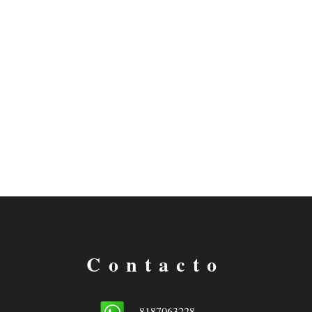
Contacto
8187063228